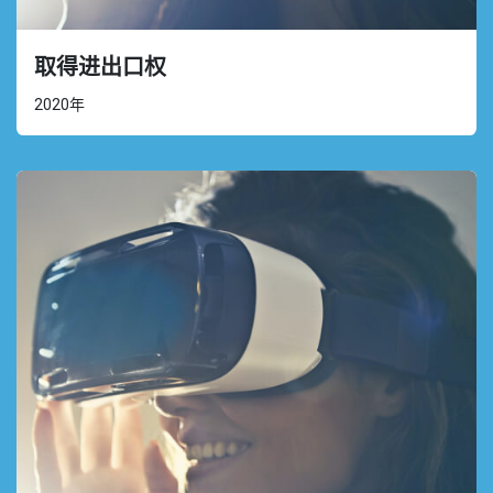
取得进出口权
2020年