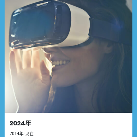
2024年
2014年-现在