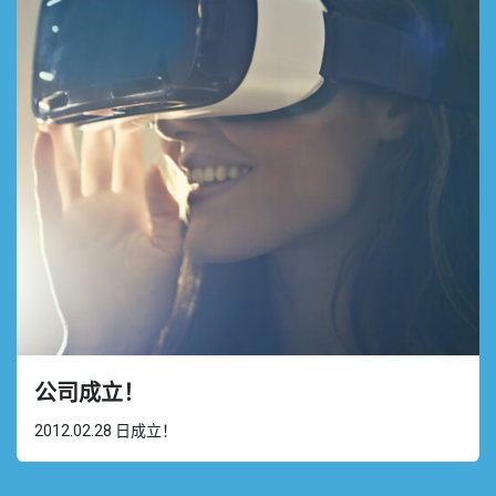
公司成立！
2012.02.28 日成立！