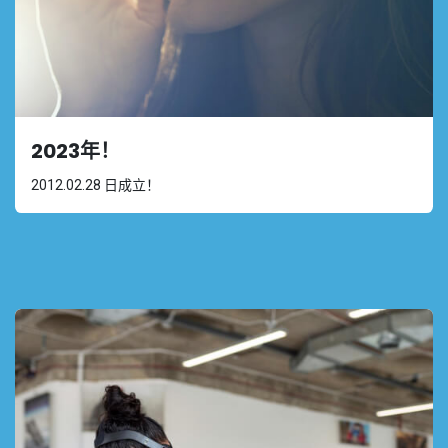
2023年！
2012.02.28 日成立！