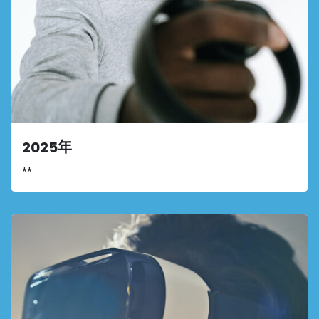
2025年
**